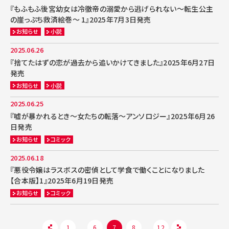
『もふもふ後宮幼女は冷徹帝の溺愛から逃げられない～転生公主
の崖っぷち救済絵巻～ 1』2025年7月3日発売
お知らせ
小説
2025.06.26
『捨てたはずの恋が過去から追いかけてきました』2025年6月27日
発売
お知らせ
小説
2025.06.25
『嘘が暴かれるとき～女たちの転落～アンソロジー』2025年6月26
日発売
お知らせ
コミック
2025.06.18
『悪役令嬢はラスボスの密偵として学食で働くことになりました
【合本版】1』2025年6月19日発売
お知らせ
コミック
1
6
7
8
12