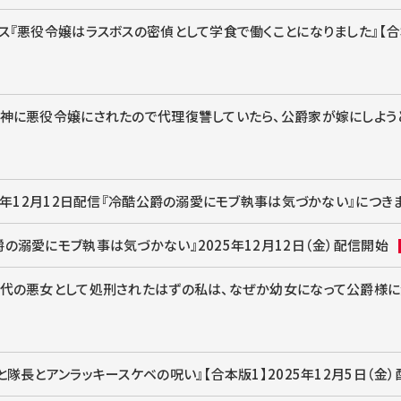
ス『悪役令嬢はラスボスの密偵として学食で働くことになりました』【合本版
神に悪役令嬢にされたので代理復讐していたら、公爵家が嫁にしようとし
25年12月12日配信『冷酷公爵の溺愛にモブ執事は気づかない』につき
の溺愛にモブ執事は気づかない』2025年12月12日（金）配信開始
稀代の悪女として処刑されたはずの私は、なぜか幼女になって公爵様に溺愛
と隊長とアンラッキースケベの呪い』【合本版1】2025年12月5日（金