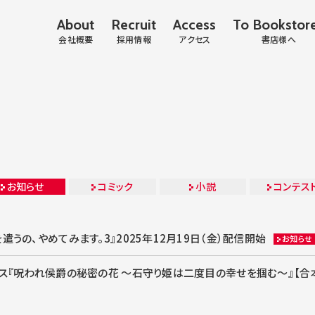
About
Recruit
Access
To Bookstor
会社概要
採用情報
アクセス
書店様へ
お知らせ
コミック
小説
コンテス
遣うの、やめてみます。3』2025年12月19日（金）配信開始
お知らせ
ス『呪われ侯爵の秘密の花 ～石守り姫は二度目の幸せを掴む～』【合本版