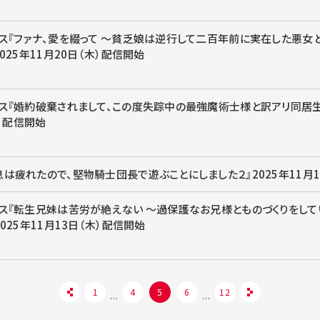
クス『ファナ、愛を綴って ～貧乏娘は逆行して二百年前に実在した悪女
025年11月20日（木）配信開始
クス『婚約破棄されまして、この度失踪中の最強魔術士様と訳アリ同居生活
木）配信開始
は疲れたので、堅物騎士団長で遊ぶことにしました２』2025年11月1
クス『転生兄妹は苦労が絶えない ～過保護なお兄様とものづくりをし
025年11月13日（木）配信開始
1
4
5
6
12
…
…