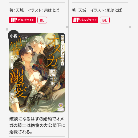
著：天城
イラスト：凩はとば
著：天城
イラスト：凩はとば
BL
BL
小説
破談になるはずの婚約でオメ
ガの騎士は絶倫の大公閣下に
溺愛される。