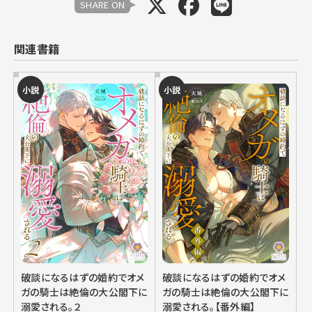
SHARE ON
関連書籍
小説
小説
破談になるはずの婚約でオメ
破談になるはずの婚約でオメ
ガの騎士は絶倫の大公閣下に
ガの騎士は絶倫の大公閣下に
溺愛される。２
溺愛される。【番外編】