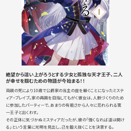
絶望から這い上がろうとする少女と孤独な天才王子、二人
が幸せを掴むための物語が今始まる！！
両親の死により10歳で公爵家の当主の座を継ぐことになったミステ
ィア・ブレイブ。家の再興を目指してもがく彼女は、人脈づくりのため
に参加したパーティーで、あまりの有能さから人々に恐れられる第
一王子と出くわす。
その正体に気づかぬミスティアだったが、彼の「強くなれば道は開け
る」という言葉に光明を見出し、己を鍛え抜くことを決意する。