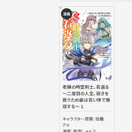
漫画
老練の時空剣士、若返る
～二度目の人生、弱きを
救うため爺は若い体で無
双する～ １
キャラクター原案：佐糖
アメ
漫画：美澄しゅんう