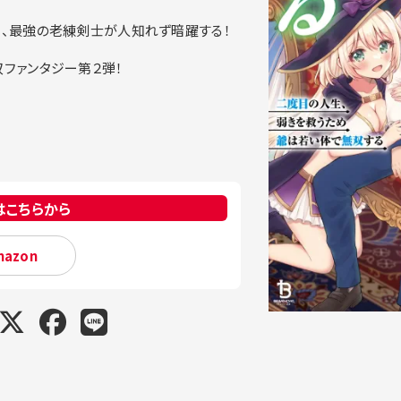
、最強の老練剣士が人知れず暗躍する！
ファンタジー第２弾！
はこちらから
mazon