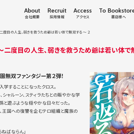
About
Recruit
Access
To Bookstor
会社概要
採用情報
アクセス
書店様へ
二度目の人生、弱きを救うため爺は若い体で無双する～ ２
～二度目の人生、弱きを救うため爺は若い体で無
園無双ファンタジー第２弾！
入学することになったクロス。
、シャルーン、スティラたちとの賑やかな学
孫と遊ぶような穏やかな日々だった。
は、王国への復讐を企むテロ組織と魔族の
らねばならん」