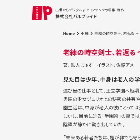
出版からデジタルまでコンテンツの編集・制作
株式会社パルプライド
Home
小説
老練の時空剣士、若返る ～
老練の時空剣士、若返る 
著：鉄人じゅす
イラスト：佐糖アメ
見た目は少年、中身は老人の学
運び屋の仕事として、王立学園へ短期
男装の少女ジュリオとの秘密の共有や
園生活は、中身が老人の彼にとっては
しかし、目前に迫る「学園祭」の裏で
陰謀が静かに動き出していた。
「未来ある若者たちは、是が非でも守