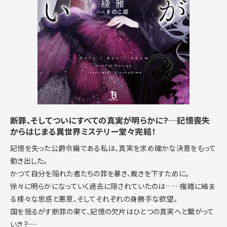
断罪、そしてついにすべての真実が明らかに――？ 記憶喪失
からはじまる異世界ミステリー堂々完結！
記憶を失った公爵令嬢である私は、真実を求め確かな決意をもって
動き出した。
かつて自分を陥れた者たちの罪を暴き、裁きを下すために。
徐々に明らかになっていく過去に隠されていたのは……複雑に絡ま
る様々な思惑と悪意、そしてそれぞれの身勝手な欲望。
国を揺るがす断罪の果て、記憶の欠片はひとつの真実へと繋がって
いき――？