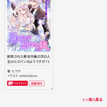
断罪された悪役令嬢の次の人
生はヒロインのようですが？1
著：ヒラヲ
イラスト：whimhalooo
女性向け
一覧へ戻る