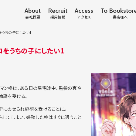
About
Recruit
Access
To Bookstor
会社概要
採用情報
アクセス
書店様へ
をうちの子にしたい1
コをうちの子にしたい1
マン柊は、ある日の帰宅途中、黒髪の爽や
勧誘を受ける。
里にのせられ施術を受けることに。
ちしてしまい、感動した柊はすぐに通うこと