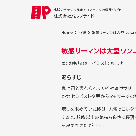
出版からデジタルまでコンテンツの編集・制作
株式会社パルプライド
Home
小説
敏感リーマンは大型ワンコ
敏感リーマンは大型ワン
著：おもちDX
イラスト：おまゆ
あらすじ
鬼上司と恐れられている社畜サラリー
かなセラピスト夕里からマッサージの
癒しを求めていた柊は、人懐っこい夕
すると、想像以上の気持ち良さに寝落
を決めたのだが……。