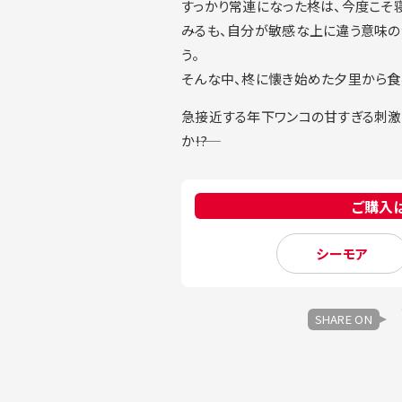
すっかり常連になった柊は、今度こそ
みるも、自分が敏感な上に違う意味の
う。
そんな中、柊に懐き始めた夕里から食
急接近する年下ワンコの甘すぎる刺激
か――!?
ご購入
シーモア
SHARE ON