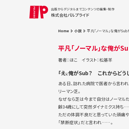
出版からデジタルまでコンテンツの編集・制作
株式会社パルプライド
Home
小説
平凡「ノーマル」な俺がSu
平凡「ノーマル」な俺がS
著者：ほこ
イラスト：松基羊
――「え、俺がSub？ これからど
ある日、訪れた病院で医者から言われ
リーマン芝。
なぜなら芝は今まで自分はノーマルだ
齢34歳にして突然ダイナミクス持ち…
ただの体調不良だと思っていた頭痛や
「禁断症状」だと言われ……。