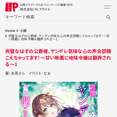
出版からデジタルまでコンテンツの編集・制作
株式会社パルプライド
Home
小説
完璧なはずの公爵様、ヤンデレ気味な心の声全部聞こえちゃってます！～甘
い執着に地味令嬢は翻弄される～1
完璧なはずの公爵様、ヤンデレ気味な心の声全部聞
こえちゃってます！～甘い執着に地味令嬢は翻弄され
る～1
著：氷雨そら
イラスト：なま