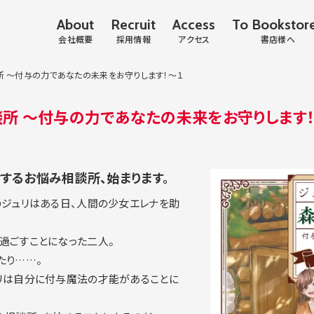
About
Recruit
Access
To Bookstor
会社概要
採用情報
アクセス
書店様へ
所 ～付与の力であなたの未来をお守りします！～１
所 ～付与の力であなたの未来をお守りします
するお悩み相談所、始まります。
のジュリはある日、人間の少女エレナを助
過ごすことになった二人。
たり……。
リは自分に付与魔法の才能があることに