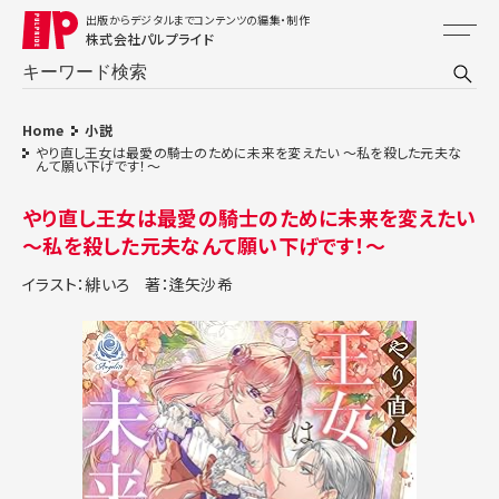
出版からデジタルまでコンテンツの編集・制作
株式会社パルプライド
Home
小説
やり直し王女は最愛の騎士のために未来を変えたい ～私を殺した元夫な
んて願い下げです！～
やり直し王女は最愛の騎士のために未来を変えたい
～私を殺した元夫なんて願い下げです！～
イラスト：緋いろ
著：逢矢沙希