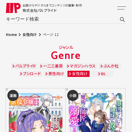
出版からデジタルまでコンテンツの編集・制作
株式会社パルプライド
Home
女性向け
ページ 12
ジャンル
Genre
パルプライド
一二三書房
マガジンハウス
ぶんか社
ブシロード
男性向け
女性向け
BL
漫画
小説