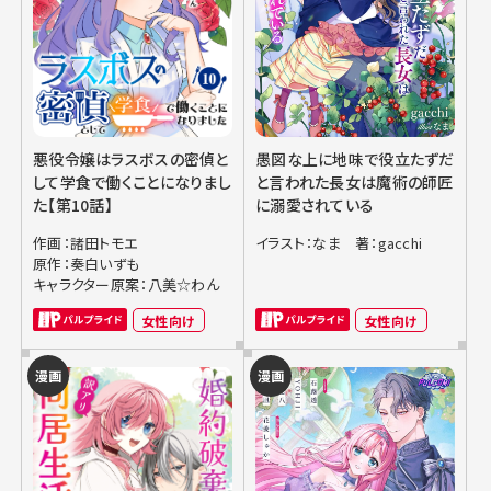
悪役令嬢はラスボスの密偵と
愚図な上に地味で役立たずだ
して学食で働くことになりまし
と言われた長女は魔術の師匠
た【第10話】
に溺愛されている
作画：諸田トモエ
イラスト：なま
著：gacchi
原作：奏白いずも
キャラクター原案：八美☆わん
女性向け
女性向け
漫画
漫画