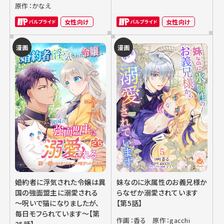
原作：かなえ
女性向け
女性向け
漫画
漫画
婚約者に浮気された令嬢は異
妹なのに氷属性のお義兄様か
国の強面盟主に溺愛される
らなぜか溺愛されています
～呪いで猫になりましたが、
【第5話】
毎日モフられています～【第
作画：香る
原作：gacchi
25話】