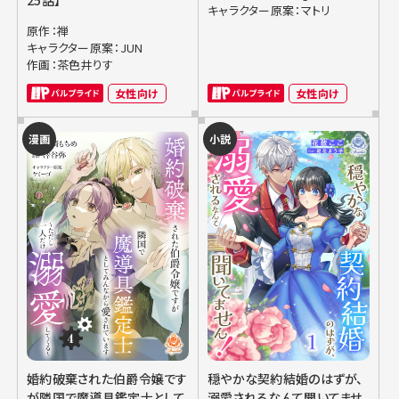
キャラクター原案：マトリ
原作：禅
キャラクター原案：JUN
作画：茶色井りす
女性向け
女性向け
漫画
小説
婚約破棄された伯爵令嬢です
穏やかな契約結婚のはずが、
が隣国で魔導具鑑定士として
溺愛されるなんて聞いてませ