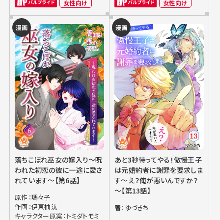
女性向け
女性向け
漫画
漫画
落ちこぼれ巫女の嫁入り～呪
あと3秒待ってやる！傲慢王子
われた初恋の彼に一途に愛さ
は元婚約者に謝罪を要求しま
れています～【第6話】
す～え？俺が悪いんですか？
～【第13話】
原作：瑪々子
作画：伊東柚汰
著：ゆづきち
キャラクター原案：トミダトモミ