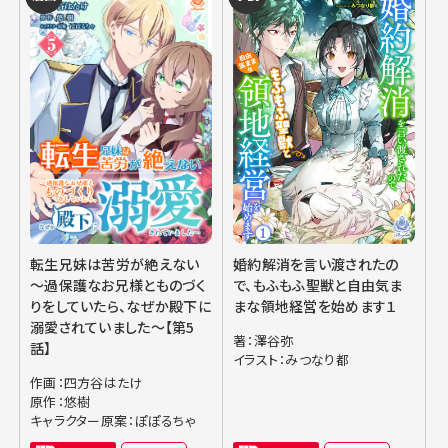
転生兄妹は苦労が絶えない
婚約解消を言い渡されたの
～過保護なお兄様とものづく
で、もふもふ聖獣と自由気ま
りをしていたら、なぜか殿下に
まな領地経営を始めます１
溺愛されていました～【第5
著：澤谷弥
話】
イラスト：みつなり都
作画：四方谷はたけ
原作：悠樹
キャラクター原案：ぽぽるちゃ