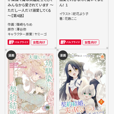
みんなから愛されています ～
ん！ １
ただし一人だけ溺愛してくる
イラスト：祀花よう子
～【第4話】
著：花散ここ
作画：篠崎もちめ
原作：澤谷弥
キャラクター原案：ヤミーゴ
女性向け
女性向け
漫画
漫画