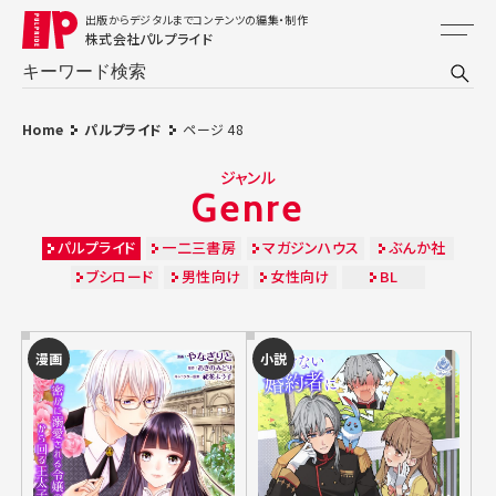
出版からデジタルまでコンテンツの編集・制作
株式会社パルプライド
Home
パルプライド
ページ 48
ジャンル
Genre
パルプライド
一二三書房
マガジンハウス
ぶんか社
ブシロード
男性向け
女性向け
BL
漫画
小説