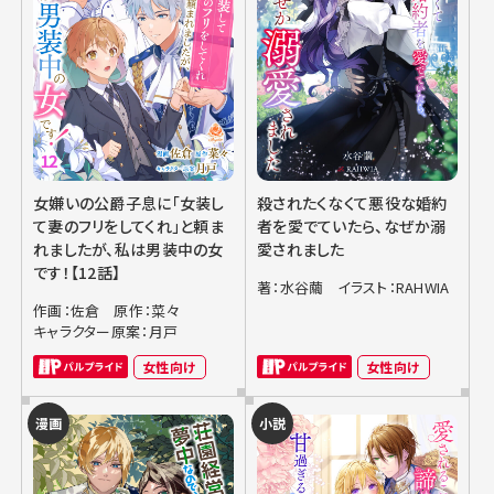
女嫌いの公爵子息に「女装し
殺されたくなくて悪役な婚約
て妻のフリをしてくれ」と頼ま
者を愛でていたら、なぜか溺
れましたが、私は男装中の女
愛されました
です！【12話】
著：水谷繭
イラスト：RAHWIA
作画：佐倉
原作：菜々
キャラクター原案：月戸
女性向け
女性向け
漫画
小説