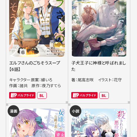
エルフさんのごちそうスープ
子犬王子に神様と呼ばれまし
【6話】
た
キャラクター原案：緋いろ
著：尾高志咲
イラスト：花守
作画：諸共
原作：夜乃すてら
BL
BL
漫画
小説