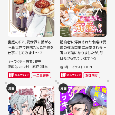
裏庭のドア、異世界に繋がる
婚約者に浮気された令嬢は異
～異世界で趣味だった料理を
国の強面盟主に溺愛される～
仕事にしてみます～ ２
呪いで猫になりましたが、毎
日モフられています～5
キャラクター原案：花守
漫画：pome村
原作：芽生
著：禅
イラスト：JUN
一二三書房
女性向け
漫画
漫画