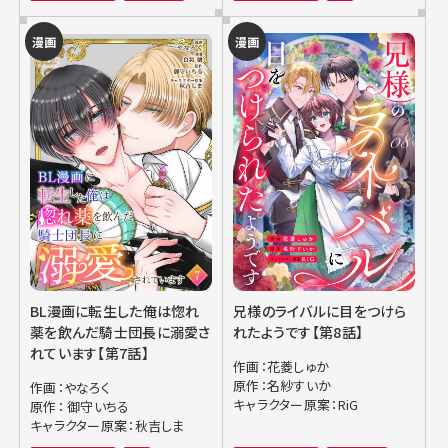
漫画
漫画
BL漫画に転生した俺は惚れ
兄様のライバルに目をつけら
薬を飲んだ騎士団長に溺愛さ
れたようです【第8話】
れています【第7話】
作画：花菱しゅか
原作：名紗すいか
作画：やなろく
キャラクター原案：RiG
原作： 御守いちる
キャラクター原案：秋吉しま