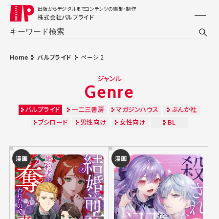
出版からデジタルまでコンテンツの編集・制作
株式会社パルプライド
Home
パルプライド
ページ 2
ジャンル
Genre
パルプライド
一二三書房
マガジンハウス
ぶんか社
ブシロード
男性向け
女性向け
BL
漫画
漫画