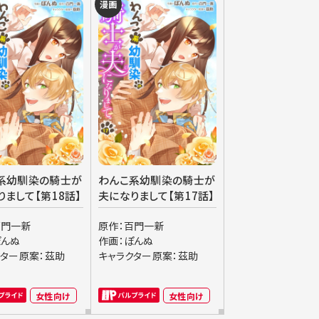
漫画
系幼馴染の騎士が
わんこ系幼馴染の騎士が
りまして【第18話】
夫になりまして【第17話】
百門一新
原作：百門一新
ぽんぬ
作画：ぽんぬ
クター原案：茲助
キャラクター原案：茲助
女性向け
女性向け