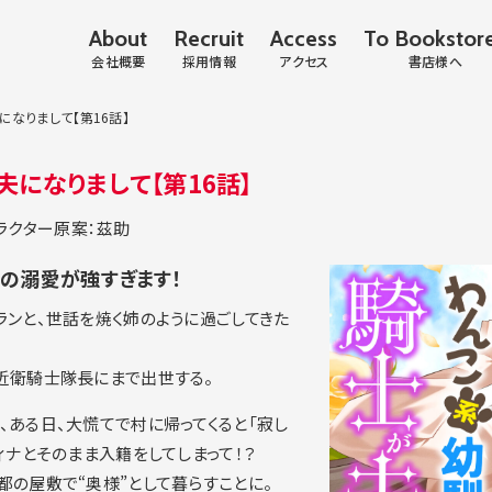
About
Recruit
Access
To Bookstor
会社概要
採用情報
アクセス
書店様へ
なりまして【第16話】
になりまして【第16話】
ラクター原案：茲助
染の溺愛が強すぎます！
ランと、世話を焼く姉のように過ごしてきた
近衛騎士隊長にまで出世する。
、ある日、大慌てで村に帰ってくると「寂し
ィナとそのまま入籍をしてしまって！？
都の屋敷で“奥様”として暮らすことに。