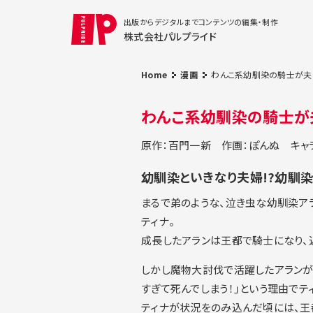
出版からデジタルまでコンテンツの編集・制作
株式会社パルプライド
Home
漫画
わんこ系幼馴染の騎士が夫に
わんこ系幼馴染の騎士が夫
原作：百門一新
作画：ぽんぬ
キャ
幼馴染といきなり夫婦!?幼馴
まるで弟のような、泣き虫な幼馴染ア
ティナ。
成長したアランは王都で騎士になり、
しかし魔物大討伐で活躍したアランが
すぎて死んでしまう！」という理由でテ
ティナが状況をのみ込んだ頃には、王