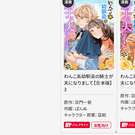
漫画
漫画
わんこ系幼馴染の騎士が
わんこ
夫になりまして【合本版】
夫にな
3
原作：
作画：
原作：百門一新
キャラ
作画：ぽんぬ
キャラクター原案：茲助
女性向け