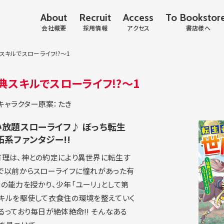
About
Recruit
Access
To Bookstor
会社概要
採用情報
アクセス
書店様へ
キルでスローライフ!?～1
スキルでスローライフ!?～1
キャラクター原案：たき
い放題スローライフ♪ ぼっち転生
系ファンタジー!!
有理は、神との約定により異世界に転生す
で以前からスローライフに憧れがあった有
の能力を授かり、少年「ユーリ」として第
キルを駆使して衣食住の環境を整えていく
っており毎日が絶体絶命!! そんなある