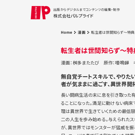
出版からデジタルまでコンテンツの編集・制作
株式会社パルプライド
Home
漫画
転生者は世間知らず～特典ス
転生者は世間知らず～特典
漫画：桝多またたび
原作：唖鳴蝉
無自覚チートスキルで、やりた
者が気ままに過ごす、異世界開拓
長い闘病生活の末に息を引き取った
ることになった。満足に動けない病床
理は異世界で生きていくための最低限
二の人生を歩み始める。与えられたス
が、異世界ではモンスターが猛威を振る