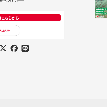
見つけて――。
はこちらから
んか社