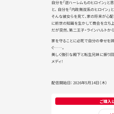
自分を「逆ハーレムものヒロイン」と
と、 自分を「内政無双系のヒロイン」
そんな彼女らを見て、家の将来が心配
に前世の知識を生かして商会を立ち上
だが突然、第二王子・ラインハルトか
家を守ることに必死で自分の幸せを諦
ぐ……。
美しく強引な殿下と転生兄妹に振り回
メディ！
配信開始日：2026年5月14日（木）
ご購入