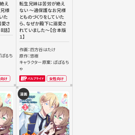
絶え
転生兄妹は苦労が絶え
お兄様
ない ～過保護なお兄様
いた
とものづくりをしていた
溺愛さ
ら、なぜか殿下に溺愛さ
8話】
れていました～【合本版
１】
作画：四方谷はたけ
ぽぽるち
原作：悠樹
キャラクター原案：ぽぽるち
ゃ
性向け
女性向け
漫画