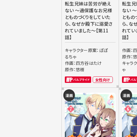
転生兄妹は苦労が絶え
転生兄
ない ～過保護なお兄様
ない 
とものづくりをしていた
ともの
ら、なぜか殿下に溺愛さ
ら、な
れていました～【第11
れてい
話】
話】
キャラクター原案：ぽぽ
作画：
るちゃ
原作：
作画：四方谷はたけ
キャラ
原作：悠樹
ゃ
女性向け
漫画
漫画