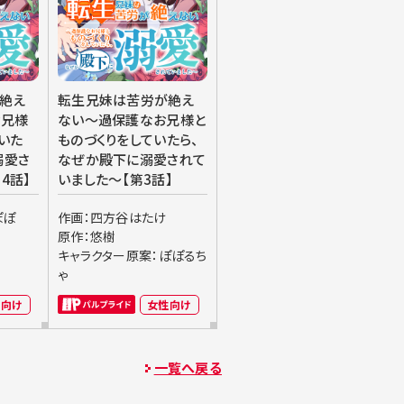
絶え
転生兄妹は苦労が絶え
お兄様
ない～過保護なお兄様と
いた
ものづくりをしていたら、
溺愛さ
なぜか殿下に溺愛されて
4話】
いました～【第3話】
ぽぽ
作画：四方谷はたけ
原作：悠樹
キャラクター原案：ぽぽるち
ゃ
性向け
女性向け
一覧へ戻る