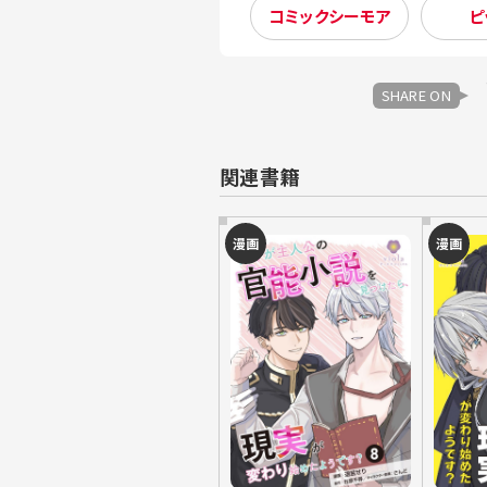
コミックシーモア
ピ
SHARE ON
関連書籍
漫画
漫画