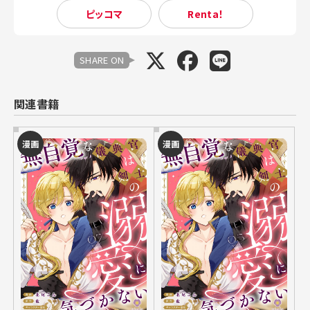
ピッコマ
Renta！
SHARE ON
関連書籍
漫画
漫画