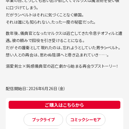
卒業の日、どうしても思い出が欲しくてマルクスは魔法術を使い彼
に口づけてしまう。
だがランベルトはそれに気づくことなく帰国。
それは誰にも知られない、たった一度の秘密だった。
数年後、儀典官となったマルクスは逃亡してきた令息テオフィルと遭
遇。彼の頼みで囮役を引き受けることになる。
だがその護衛として現れたのは、忘れようとしていた男――ランベルト。
想い人との再会は、思わぬ陰謀へと巻き込まれていき……。
溺愛剣士×鈍感儀典官の逃亡劇から始まる再会ラブストーリー！
配信開始日：2026年6月26日（金）
ご購入はこちらから
ブックライブ
コミックシーモア