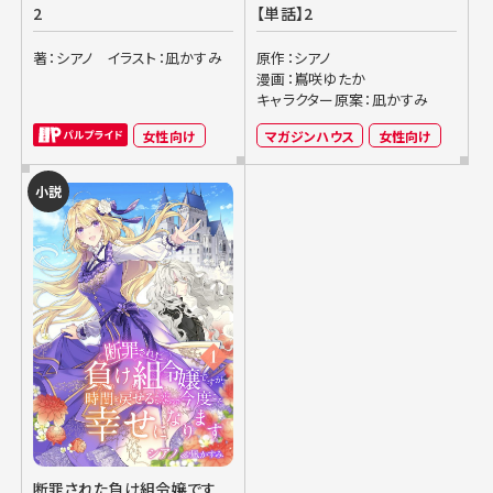
2
【単話】2
著：シアノ
イラスト：凪かすみ
原作：シアノ
漫画：嶌咲ゆたか
キャラクター原案：凪かすみ
女性向け
マガジンハウス
女性向け
小説
断罪された負け組令嬢です