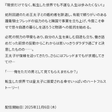
『現世だけでなく、転生した世界でも不運な人生は歩みたくない！』
処刑回避のため王太子との婚約者を辞退し、有能で頼りがいのある
護衛騎士フレッドの協力のもと隣国で事業を立ち上げ、今度こそ幸
せで悠々自適の暮らしを送ろうと物語への抵抗を始める。
必死の努力の甲斐もあり、自分の人生を楽しむ目途も立ち、働き詰
めだった前世の反動からこれからは思いっきりダラダラ過ごすと決
意したものの……。
王太子が復縁を迫ってきたり、さらにはフレッドまでもが求婚してき
て――!？
「……俺をただの男として見てもらえませんか？」
転生した世界では皇太子に溺愛される幸せいっぱいのハートフルス
トーリー！
配信開始日：2025年11月6日（木）