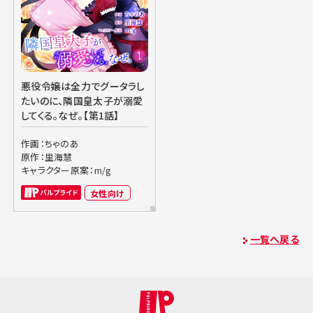
悪役令嬢は全力でグータラし
たいのに、隣国皇太子が溺愛
してくる。なぜ。【第1話】
作画：ちゃのあ
原作：里海慧
キャラクター原案：m/g
女性向け
一覧へ戻る