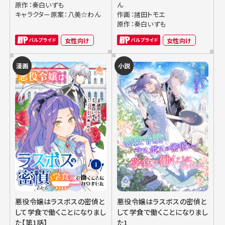
原作：奏白いずも
ん
キャラクター原案：八美☆わん
作画：諸田トモエ
原作：奏白いずも
女性向け
女性向け
漫画
小説
悪役令嬢はラスボスの密偵と
悪役令嬢はラスボスの密偵と
して学食で働くことになりまし
して学食で働くことになりまし
た【第1話】
た1