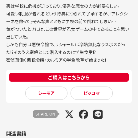
実は学校に危機が迫っており、優秀な魔女の力が必要らしい。
可愛い制服が着れるという特典につられて了承するが、「アレクシ
ーネを救って――」そんな声とともに学校の前で倒れてしまい…
気がついたときには、この世界が乙女ゲームの中であることを思い
出していた。
しかも自分は悪役令嬢で、リシャールは冷酷無比なラスボスだっ
た!?そのうえ密偵として潜入するのは学生食堂!?
密偵兼働く悪役令嬢・カルミアの学食改革が始まった！
ご購入はこちらから
シーモア
ピッコマ
SHARE ON
関連書籍