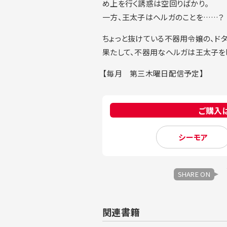
め上を行く誘惑は空回りばかり。
一方、王太子はヘルガのことを……？
ちょっと抜けている不器用令嬢の、ドタ
果たして、不器用なヘルガは王太子を
【毎月 第三木曜日配信予定】
ご購入
シーモア
SHARE ON
関連書籍