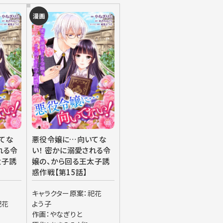
漫画
てな
悪役令嬢に…向いてな
れる令
い！ 密かに溺愛される令
太子誘
嬢の、から回る王太子誘
惑作戦【第15話】
キャラクター原案：祀花
祀花
よう子
作画：やなぎりと