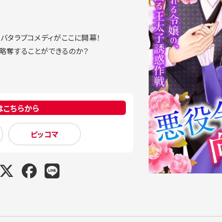
バタラブコメディがここに開幕！
略奪することができるのか？
はこちらから
ピッコマ