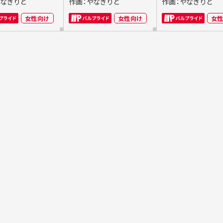
やなぎりと
作画：やなぎりと
作画：やなぎりと
女性向け
女性向け
女