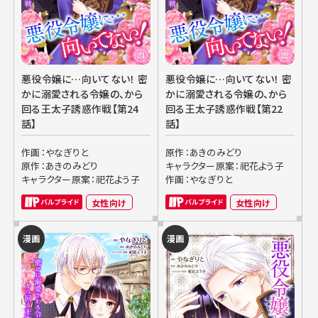
悪役令嬢に…向いてない！ 密
悪役令嬢に…向いてない！ 密
かに溺愛される令嬢の、から
かに溺愛される令嬢の、から
回る王太子誘惑作戦【第24
回る王太子誘惑作戦【第22
話】
話】
作画：やなぎりと
原作：あきのみどり
原作：あきのみどり
キャラクター原案：祀花よう子
キャラクター原案：祀花よう子
作画：やなぎりと
女性向け
女性向け
漫画
漫画