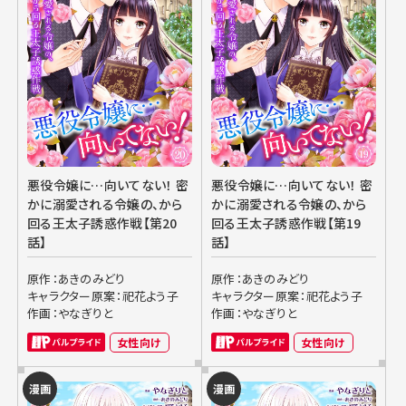
悪役令嬢に…向いてない！ 密
悪役令嬢に…向いてない！ 密
かに溺愛される令嬢の、から
かに溺愛される令嬢の、から
回る王太子誘惑作戦【第20
回る王太子誘惑作戦【第19
話】
話】
原作：あきのみどり
原作：あきのみどり
キャラクター原案：祀花よう子
キャラクター原案：祀花よう子
作画：やなぎりと
作画：やなぎりと
女性向け
女性向け
漫画
漫画