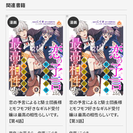
関連書籍
漫画
漫画
恋の予言によると騎士団長様
恋の予言によると騎士団長様
とモフモフ好きなギルド受付
とモフモフ好きなギルド受付
嬢は最高の相性らしいです。
嬢は最高の相性らしいです。
【第4話】
【第3話】
原作：氷雨そら
作画：こぐま
作画：こぐま