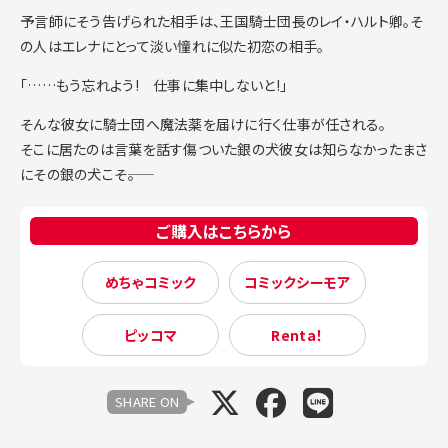
予言師にそう告げられた相手は、王国騎士団長のレイ・ハルト卿。そ
の人はエレナにとって淡い憧れに似た初恋の相手。
「……もう忘れよう! 仕事に集中しないと!」
そんな彼女に騎士団へ魔法薬を届けに行く仕事が任される。
そこに居たのは言葉を話す傷ついた銀の犬彼女は知らなかったまさ
にその銀の犬こそ――。
ご購入はこちらから
めちゃコミック
コミックシーモア
ピッコマ
Renta！
SHARE ON