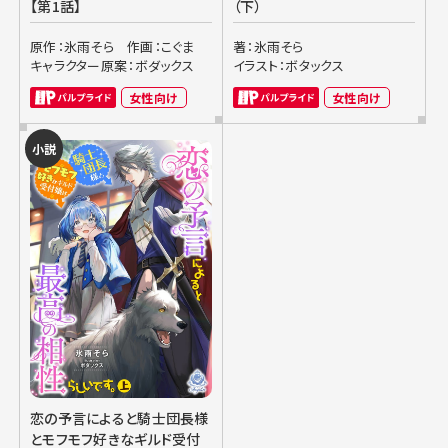
【第1話】
（下）
原作：氷雨そら
作画：こぐま
著：氷雨そら
キャラクター原案：ボダックス
イラスト：ボタックス
女性向け
女性向け
小説
恋の予言によると騎士団長様
とモフモフ好きなギルド受付