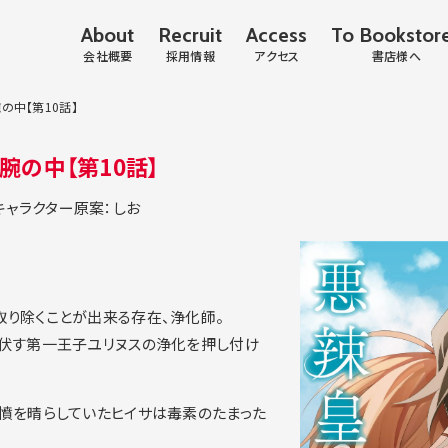
About
Recruit
Access
To Bookstor
会社概要
採用情報
アクセス
書店様へ
中【第10話】
の中【第10話】
キャラクター原案：しお
り除くことが出来る存在、浄化師。
伏す第一王子ユリヌスの浄化を押し付け
憤を晴らしていたヒイサは毒素のたまった