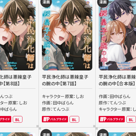
漫画
漫画
化師は悪辣皇子
平民浄化師は悪辣皇子
平民浄化師は悪辣
中【第8話】
の腕の中【第7話】
の腕の中【合本版】
てんつぶ
キャラクター原案：しお
作画：田中ばらん
クター原案：しお
作画：田中ばらん
原作：てんつぶ
田中ばらん
原作：てんつぶ
キャラクター原案：
BL
BL
BL
漫画
漫画