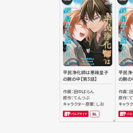
平民浄化師は悪辣皇子
平民浄
の腕の中【第5話】
の腕の
作画：田中ばらん
作画：
原作：てんつぶ
原作：
キャラクター原案：しお
キャラ
BL