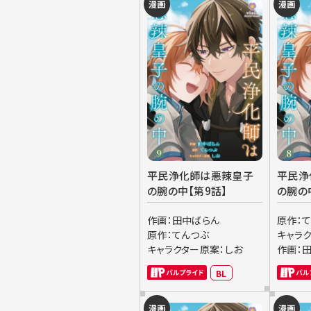
漫画
漫画
平民浄化師は悪辣皇子
平民浄
の腕の中【第9話】
の腕の
作画：田中ばらん
原作：
原作：てんつぶ
キャラ
キャラクター原案：しお
作画：
BL
漫画
漫画