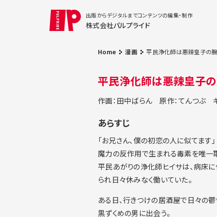
出版からデジタルまでコンテンツの編集・制作
株式会社パルプライド
Home
漫画
平民浄化師は悪辣皇子の腕の
平民浄化師は悪辣皇子の腕
作画：田中ばらん
原作：てんつぶ
あらすじ
「お兄さん、僕の初恋の人に似てます」
魔力の反作用で生まれる毒素を唯一取
平民あがりの浄化師ヒイサは、病床に
られ日々休みなく働いていた。
ある日、行きつけの居酒屋で日々の鬱
黒ずくめの男に出会う。