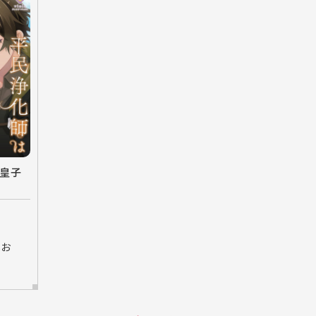
皇子
しお