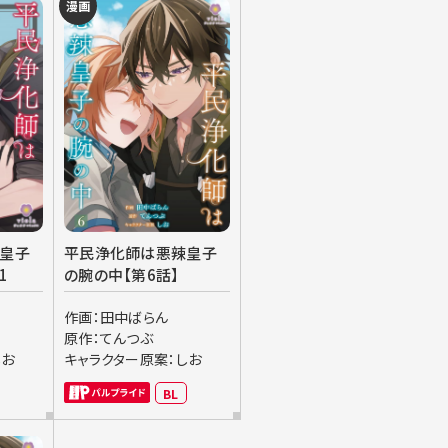
漫画
皇子
平民浄化師は悪辣皇子
1
の腕の中【第6話】
作画：田中ばらん
原作：てんつぶ
しお
キャラクター原案：しお
BL