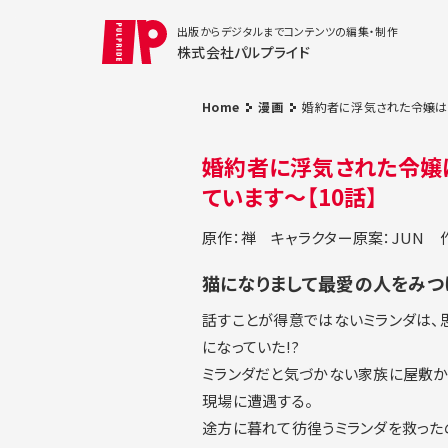
出版からデジタルまでコンテンツの編集・制作
株式会社パルプライド
Home
漫画
婚約者に浮気された令嬢は
婚約者に浮気された令嬢
ています〜【10話】
原作：禅
キャラクター原案：JUN
猫になりまして最愛の人をみつけ
話すことが得意ではないミランダは、
になっていた!?
ミランダだと気づかない家族に屋敷か
現場に遭遇する。
途方に暮れて彷徨うミランダを救ったの