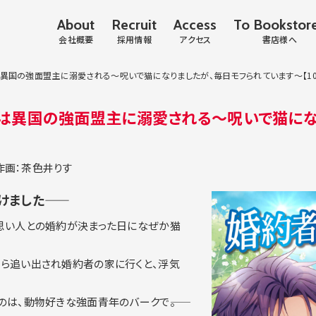
About
Recruit
Access
To Bookstor
会社概要
採用情報
アクセス
書店様へ
異国の強面盟主に溺愛される〜呪いで猫になりましたが、毎日モフられています〜【10
は異国の強面盟主に溺愛される〜呪いで猫にな
作画：茶色井りす
ました――
思い人との婚約が決まった日になぜか猫
ら追い出され婚約者の家に行くと、浮気
は、動物好きな強面青年のバークで――。