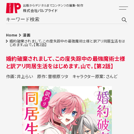
出版からデジタルまでコンテンツの編集・制作
株式会社パルプライド
Home
漫画
婚約破棄されまして、この度失踪中の最強魔術士様と訳アリ同居生活をは
じめます。山で。【第2話】
婚約破棄されまして、この度失踪中の最強魔術士様
と訳アリ同居生活をはじめます。山で。【第2話】
作画：井上らい
原作：曽根原ツタ
キャラクター原案：さんど