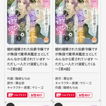
婚約破棄された伯爵令嬢です
婚約破棄された伯爵令嬢です
が隣国で魔導具鑑定士として
が隣国で魔導具鑑定士として
みんなから愛されています ～
みんなから愛されています ～
ただし一人だけ溺愛してくる
ただし一人だけ溺愛してくる
～【第5話】
～【第4話】
作画：篠崎もちめ
原作：澤谷弥
原作：澤谷弥
キャラクター原案：ヤミーゴ
キャラクター原案：ヤミーゴ
作画：篠崎もちめ
女性向け
女性向け