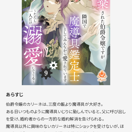
あらすじ
伯爵令嬢のカリーネは、三度の飯より魔導具が大好き。
ある日いつものように魔導具いじりに勤しんでいると、父に呼び出し
を受け、婚約者からの一方的な婚約解消を告げられる。
魔導具以外に興味のないカリーネは特にショックを受けないが、ほ