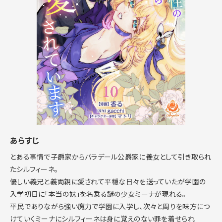
あらすじ
とある事情で子爵家からバラデール公爵家に養女として引き取られ
たシルフィーネ。
優しい義兄と義両親に愛されて平穏な日々を送っていたが学園の
入学初日に「本当の妹」を名乗る謎の少女ミーナが現れる。
平民でありながら強い魔力で学園に入学し、次々と周りを味方につ
けていくミーナにシルフィーネは身に覚えのない罪を着せられ