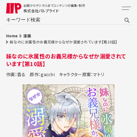
出版からデジタルまでコンテンツの編集・制作
株式会社パルプライド
Home
漫画
妹なのに氷属性のお義兄様からなぜか溺愛されています【第10話】
妹なのに氷属性のお義兄様からなぜか溺愛されて
います【第10話】
作画：香る
原作：gacchi
キャラクター原案：マトリ