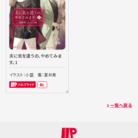
夫に気を遣うの、やめてみま
す。1
イラスト：小盛
著：夏井青
BL
一覧へ戻る