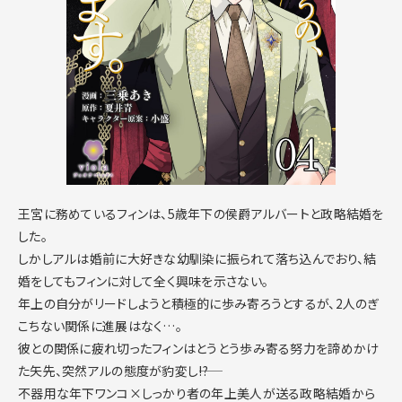
王宮に務めているフィンは、5歳年下の侯爵アルバートと政略結婚を
した。
しかしアルは婚前に大好きな幼馴染に振られて落ち込んでおり、結
婚をしてもフィンに対して全く興味を示さない。
年上の自分がリードしようと積極的に歩み寄ろうとするが、2人のぎ
こちない関係に進展はなく…。
彼との関係に疲れ切ったフィンはとうとう歩み寄る努力を諦めかけ
た矢先、突然アルの態度が豹変し――!?
不器用な年下ワンコ×しっかり者の年上美人が送る政略結婚から