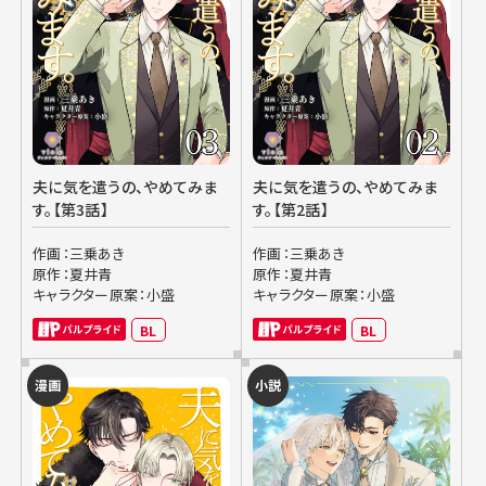
夫に気を遣うの、やめてみま
夫に気を遣うの、やめてみま
す。【第3話】
す。【第2話】
作画：三乗あき
作画：三乗あき
原作：夏井青
原作：夏井青
キャラクター原案：小盛
キャラクター原案：小盛
BL
BL
漫画
小説