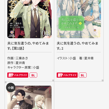
夫に気を遣うの、やめてみま
夫に気を遣うの、やめてみま
す。【第1話】
す。2
作画：三乗あき
イラスト：小盛
著：夏井青
原作：夏井青
キャラクター原案：小盛
BL
BL
小説