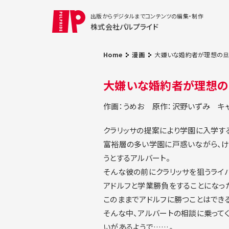
出版からデジタルまでコンテンツの編集・制作
株式会社パルプライド
Home
漫画
大嫌いな婚約者が理想の旦
大嫌いな婚約者が理想の
作画：うめお
原作：沢野いずみ
キ
クラリッサの提案により学園に入学す
富裕層の多い学園に戸惑いながら、け
うとするアルバート。
そんな彼の前にクラリッサを狙うライバ
アドルフと学業勝負をすることになっ
このままでアドルフに勝つことはできる
そんな中、アルバートの相談に乗って
いがあるようで……。