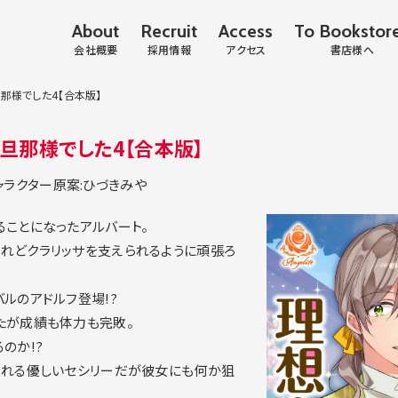
About
Recruit
Access
To Bookstor
会社概要
採用情報
アクセス
書店様へ
那様でした4【合本版】
旦那様でした4【合本版】
ャラクター原案:ひづきみや
ることになったアルバート。
れどクラリッサを支えられるように頑張ろ
ルのアドルフ登場!?
たが成績も体力も完敗。
のか!?
くれる優しいセシリーだが彼女にも何か狙