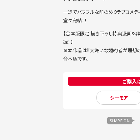
一途でパワフルな前のめりラブコメディ
堂々完結！！
【合本版限定 描き下ろし特典漫画&
録！】
※本作品は『大嫌いな婚約者が理想の
合本版です。
ご購入
シーモア
SHARE ON