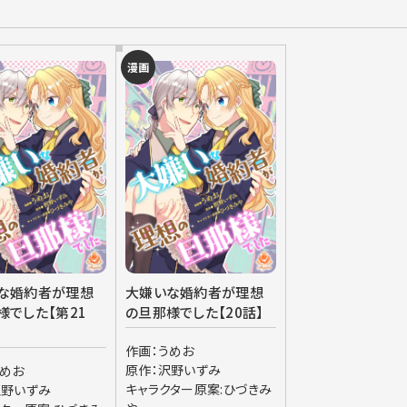
漫画
な婚約者が理想
大嫌いな婚約者が理想
様でした【第21
の旦那様でした【20話】
作画：うめお
原作：沢野いずみ
うめお
キャラクター原案:ひづきみ
沢野いずみ