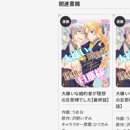
関連書籍
漫画
漫画
大嫌いな婚約者が理想
大嫌い
の旦那様でした【最終話】
の旦那
話】
作画：うめお
原作：沢野いずみ
作画：
キャラクター原案:ひづきみ
原作：