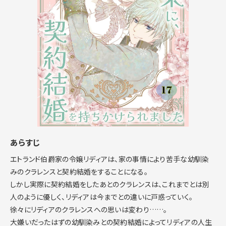
あらすじ
エトランド伯爵家の令嬢リディアは、家の事情により苦手な幼馴染
みのクラレンスと契約結婚をすることになる。
しかし実際に契約結婚をしたあとのクラレンスは、これまでとは別
人のように優しく、リディアは今までとの違いに戸惑っていく。
徐々にリディアのクラレンスへの思いは変わり……。
大嫌いだったはずの幼馴染みとの契約結婚によってリディアの人生