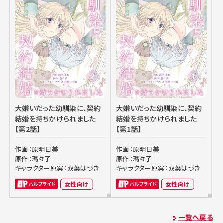
大嫌いだった幼馴染に、契約
大嫌いだった幼馴染に、契約
結婚を持ちかけられました
結婚を持ちかけられました
【第2話】
【第1話】
作画：原明日美
作画：原明日美
原作：瑪々子
原作：瑪々子
キャラクター原案：双葉はづき
キャラクター原案：双葉はづき
女性向け
女性向け
一覧へ戻る