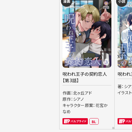
漫画
小説
呪われ王子の契約恋人
呪われ
【第3話】
著：シア
イラス
作画：北ヶ丘アド
原作：シアノ
キャラクター原案：花宮か
なめ
BL