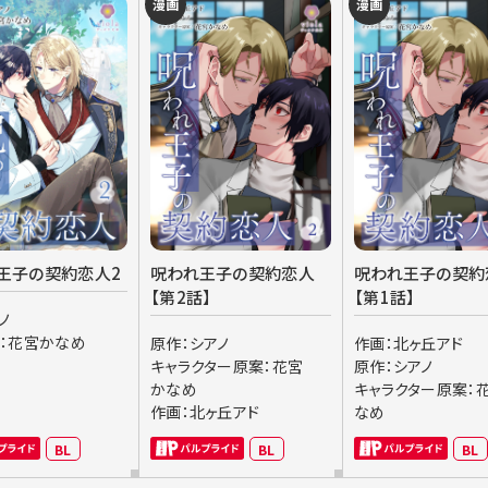
漫画
漫画
王子の契約恋人2
呪われ王子の契約恋人
呪われ王子の契約
【第2話】
【第1話】
ノ
ト：花宮かなめ
原作：シアノ
作画：北ヶ丘アド
キャラクター原案：花宮
原作：シアノ
かなめ
キャラクター原案：
作画：北ヶ丘アド
なめ
BL
BL
BL