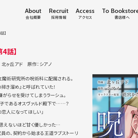
About
Recruit
Access
To Bookstor
会社概要
採用情報
アクセス
書店様へ
話】
4話】
：北ヶ丘アド
原作：シアノ
立魔術研究所の呪術科に配属される。
の掃き溜め』と呼ばれていた！
嫌がらせを受けてしまうラーシュ。
子であるオスヴァルド殿下で……？
の恋人になってほしい」
思えないほど甘く優しかった…
員の、契約から始まる王道ラブストーリ