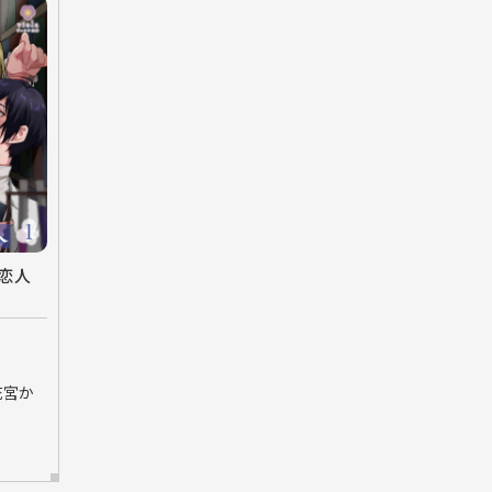
恋人
花宮か