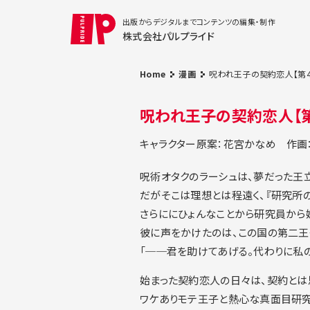
出版からデジタルまでコンテンツの編集・制作
株式会社パルプライド
Home
漫画
呪われ王子の契約恋人【第4
呪われ王子の契約恋人【第
キャラクター原案：花宮かなめ
作画
呪術オタクのラーシュは、夢だった王
だがそこは理想とは程遠く、『研究所
さらににひょんなことから研究員から
彼に声をかけたのは、この国の第二王
「──君を助けてあげる。代わりに私
始まった契約恋人の日々は、契約とは
ワケありモテ王子と熱心な真面目研究