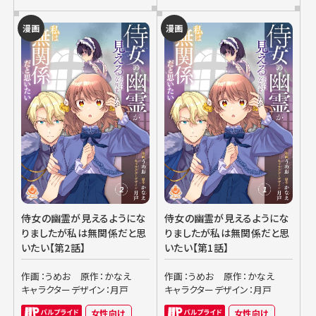
漫画
漫画
侍女の幽霊が見えるようにな
侍女の幽霊が見えるようにな
りましたが私は無関係だと思
りましたが私は無関係だと思
いたい【第2話】
いたい【第1話】
作画：うめお
原作：かなえ
作画：うめお
原作：かなえ
キャラクターデザイン：月戸
キャラクターデザイン：月戸
女性向け
女性向け