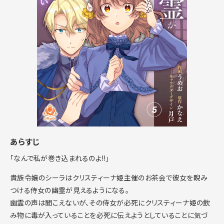
あらすじ
「なんで私が巻き込まれるのよ!!」
貴族令嬢のシーラはクリスティーナ姫主催のお茶会で彼女を睨み
つける侍女の幽霊が見えるようになる。
幽霊の声は聞こえないが、その侍女が必死にクリスティーナ姫の飲
み物に毒が入っていることを必死に伝えようとしていることに気づ