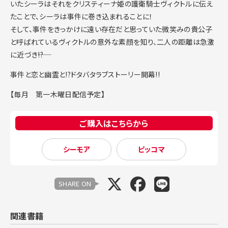
いたシーラはそれをクリスティーナ姫の護衛騎士ヴィクトルに伝え
たことで、シーラは事件に巻き込まれることに！
そして、事件をきっかけに遠い存在だと思っていた微笑みの貴公子
と呼ばれているヴィクトルの意外な素顔を知り、二人の距離は急激
に近づき――!?
事件と恋と幽霊と!?ドタバタラブストーリー開幕!!
【毎月 第一木曜日配信予定】
ご購入はこちらから
シーモア
ピッコマ
SHARE ON
関連書籍