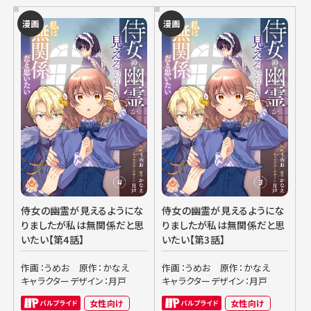
漫画
漫画
侍女の幽霊が見えるようにな
侍女の幽霊が見えるようにな
りましたが私は無関係だと思
りましたが私は無関係だと思
いたい【第4話】
いたい【第3話】
作画：うめお
原作：かなえ
作画：うめお
原作：かなえ
キャラクターデザイン：月戸
キャラクターデザイン：月戸
女性向け
女性向け