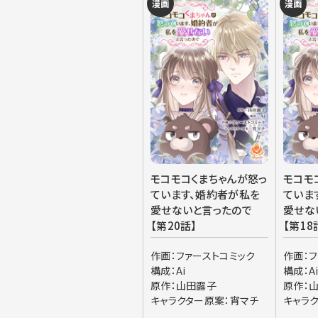
漫画
漫画
モコモコくまちゃんが怒っ
モコモ
ています、婚約者が私を
ていま
愛せないと言ったので
愛せな
【第20話】
【第18
作画：ファーストコミック
作画：
構成：Ai
構成：A
原作：山田露子
原作：
キャラクター原案：宵マチ
キャラ