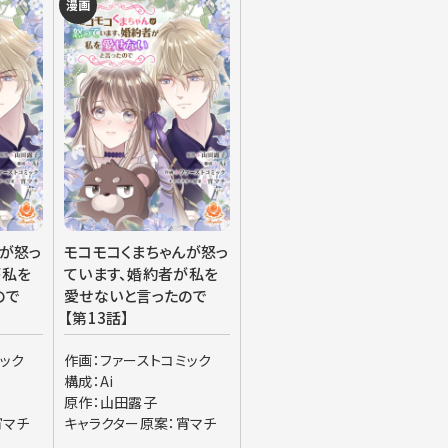
漫画
んが怒っ
モコモコくまちゃんが怒っ
が私を
ています、婚約者が私を
ので
愛せないと言ったので
【第13話】
ック
作画：ファーストコミック
構成：Ai
原作：山田露子
宵マチ
キャラクター原案：宵マチ