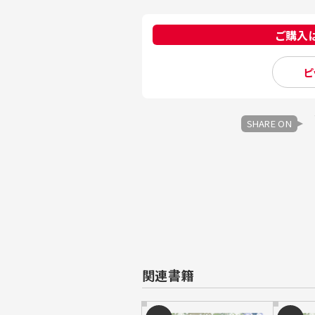
ご購入
ピ
SHARE ON
関連書籍