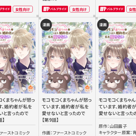
女性向け
女性向け
女
漫画
漫画
コくまちゃんが怒っ
モコモコくまちゃんが怒っ
モコモコくまちゃ
す、婚約者が私を
ています、婚約者が私を
ています、婚約者
いと言ったので
愛せないと言ったので
愛せないと言った
話】
【第9話】
原作：山田露子
キャラクター原案：
ファーストコミック
作画：ファーストコミック