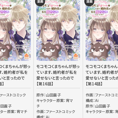
漫画
漫画
コくまちゃんが怒っ
モコモコくまちゃんが怒っ
モコモコくまちゃ
す、婚約者が私を
ています、婚約者が私を
ています、婚約者
いと言ったので
愛せないと言ったので
愛せないと言った
話】
【第16話】
【第14話】
ファーストコミック
原作：山田露子
作画：ファーストコミ
i
キャラクター原案：宵マ
構成：Ai
山田露子
チ
原作：山田露子
クター原案：宵マチ
作画：ファーストコミック
キャラクター原案：
構成：Ai