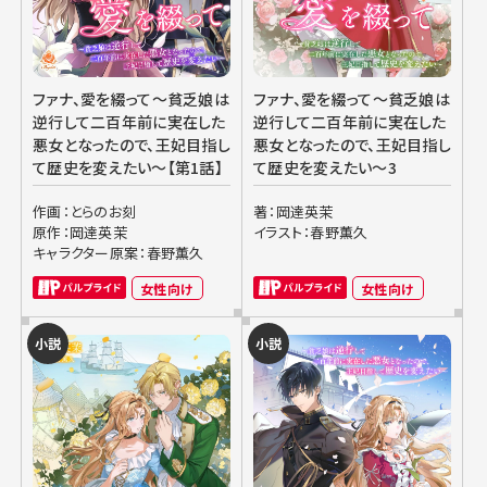
ファナ、愛を綴って～貧乏娘は
ファナ、愛を綴って～貧乏娘は
逆行して二百年前に実在した
逆行して二百年前に実在した
悪女となったので、王妃目指し
悪女となったので、王妃目指し
て歴史を変えたい～【第1話】
て歴史を変えたい～3
作画：とらのお刻
著：岡達英茉
原作：岡達英茉
イラスト：春野薫久
キャラクター原案：春野薫久
女性向け
女性向け
小説
小説