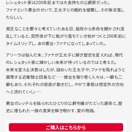
レシュタット家は200年前までは大金持ちの公爵家だった。
ファナという悪女のせいで、王太子との婚約を破棄し、その後没落し
たらしい。
貧乏なことを鬱々と考えていたある日、祖母から余命を聞かされ混
乱していると、突然体が下に転がり落ちていき――気がつくと200年前に
タイムスリップし、あの悪女・ファナになってしまっていた。
アリーラは悩んだ末、ファナが王太子に嫁ぎ歴史を変えれば、現代
のレシュタット家に輝かしい未来が待っているのではと考えた。
未来を変える決意はしたが、謎めいた王太子や、ファナを陥れようと
画策する近衛騎士団長など……彼女を取り巻く人々は、一癖も二
癖もあり、それぞれの思惑が動きだし、やがて事態は想定外の方向
へと流れていく――。
悪女のレッテルを貼られたひとりの公爵令嬢がたどった運命と、歴
史に埋もれた一族の真実を解き明かす、愛の物語。
ご購入はこちらから