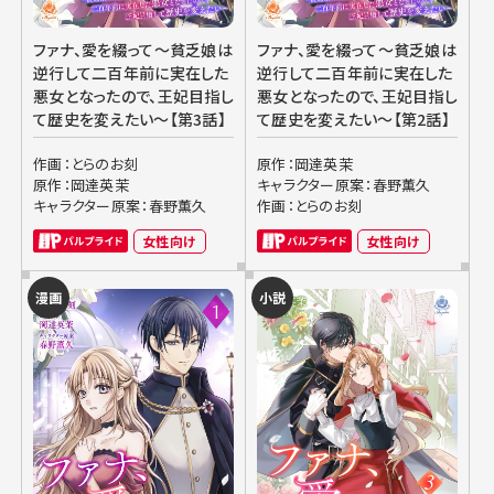
ファナ、愛を綴って～貧乏娘は
ファナ、愛を綴って～貧乏娘は
逆行して二百年前に実在した
逆行して二百年前に実在した
悪女となったので、王妃目指し
悪女となったので、王妃目指し
て歴史を変えたい～【第3話】
て歴史を変えたい～【第2話】
作画：とらのお刻
原作：岡達英茉
原作：岡達英茉
キャラクター原案：春野薫久
キャラクター原案：春野薫久
作画：とらのお刻
女性向け
女性向け
漫画
小説