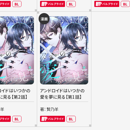
BL
BL
BL
漫画
ロイドはいつかの
アンドロイドはいつかの
に見る【第2話】
愛を夢に見る【第1話】
乃羊
著：贄乃羊
BL
BL