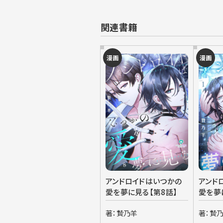
関連書籍
漫画
漫画
アンドロイドはいつかの
アンド
愛を夢に見る【第8話】
愛を夢
著：贄乃羊
著：贄