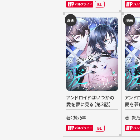
BL
漫画
漫画
アンドロイドはいつかの
アンド
愛を夢に見る【第3話】
愛を夢
著：贄乃羊
著：贄
BL