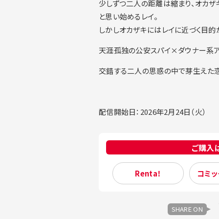
少しずつ二人の距離は縮まり、オカザ
と思い始めるレイ。
しかしオカザキにはレイに近づく目的
天涯孤独の公安スパイ×ダウナー系ア
交錯する二人の思惑の中で芽生えた恋
配信開始日：2026年2月24日（火）
ご購入
Renta！
コミッ
SHARE ON