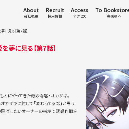
About
Recruit
Access
To Bookstor
会社概要
採用情報
アクセス
書店様へ
夢に見る【第7話】
を夢に見る【第7話】
もとにやってきた奇妙な客・オカザキ。
オカザキに対して「変わってるな」と思う
り飛ばしたいオーナーの指示で誘惑作戦を