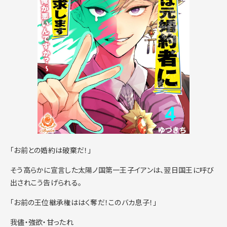
「お前との婚約は破棄だ！」
そう高らかに宣言した太陽ノ国第一王子イアンは、翌日国王に呼び
出されこう告げられる。
「お前の王位継承権ははく奪だ！このバカ息子！」
我儘・強欲・甘ったれ