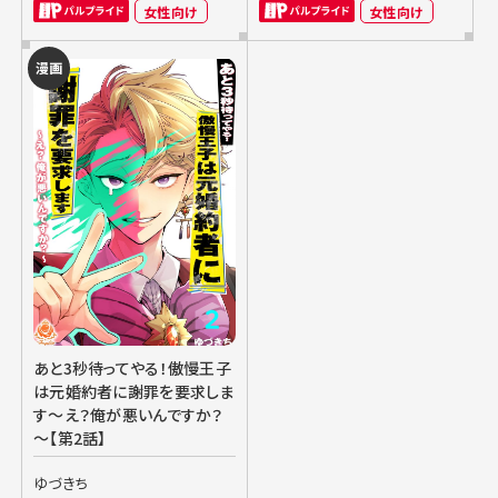
女性向け
女性向け
漫画
あと3秒待ってやる！傲慢王子
は元婚約者に謝罪を要求しま
す～え？俺が悪いんですか？
～【第2話】
ゆづきち