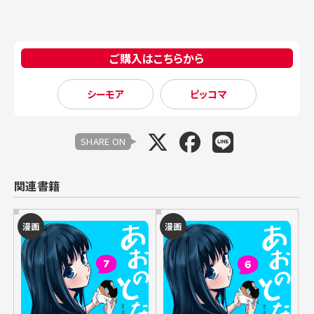
ご購入はこちらから
シーモア
ピッコマ
SHARE ON
関連書籍
漫画
漫画