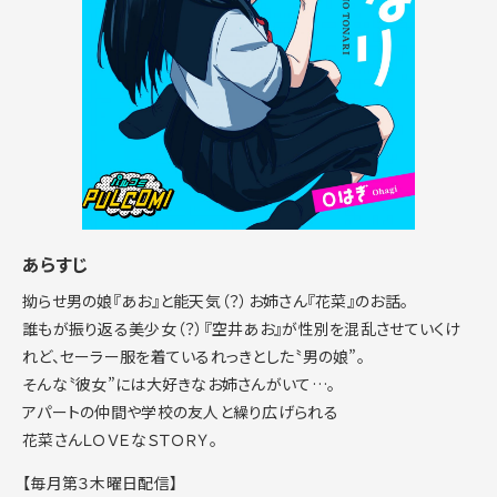
あらすじ
拗らせ男の娘『あお』と能天気（？）お姉さん『花菜』のお話。
誰もが振り返る美少女（？）『空井あお』が性別を混乱させていくけ
れど、セーラー服を着ているれっきとした〝男の娘”。
そんな〝彼女”には大好きなお姉さんがいて…。
アパートの仲間や学校の友人と繰り広げられる
花菜さんＬＯＶＥなＳＴＯＲＹ。
【毎月第３木曜日配信】