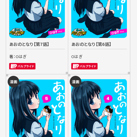
あおのとなり【第7話】
あおのとなり【第6話】
著：Oはぎ
Oはぎ
漫画
漫画