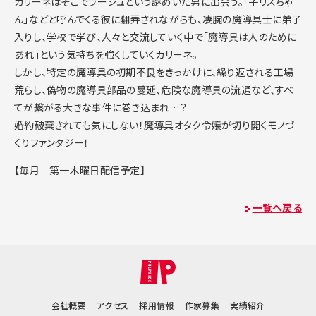
カリーネはそこでラーシュという謎めいた男に出会う。「子リスちゃ
ん」などと呼んでくる彼に翻弄されながらも、凄腕の魔導具士に弟子
入りし、学校で学び、人々と交流していく中で「魔導具は人のために
あれ」という気持ちを強くしていくカリーネ。
しかし、特定の魔導具の初期不良をきっかけに、繰り返される工場
荒らし、偽物の魔導具部品の蔓延、危険な魔導具の流通など、すべ
てが繋がる大きな事件に巻き込まれ…？
婚約破棄されても気にしない！魔導具オタク令嬢が切り開くモノづ
くりファンタジー！
【毎月 第一木曜日配信予定】
一覧へ戻る
会社概要
アクセス
採用情報
作家募集
実績紹介